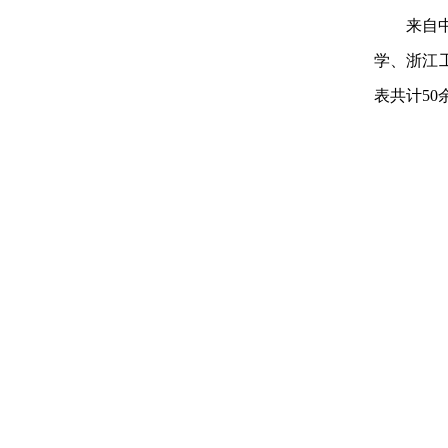
来自
学、浙江
表共计50