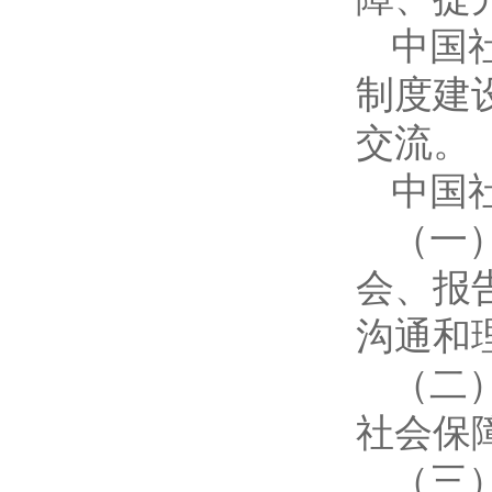
中国
制度建
交流。
中国
（一
会、报
沟通和
（二
社会保
（三